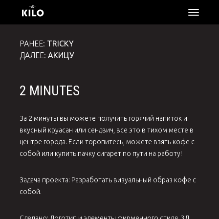
откры
меню
РАНЕЕ:
TRICKY
ДАЛЕЕ:
АКИЦУ
2 MINUTES
За 2 минуты вы можете получить горячий напиток и
вкусный круасан или сендвич, все это в тихом месте в
центре города. Если торопитесь, можете взять кофе с
собой или купить пачку сигарет по пути на работу!
Задача проекта: Разработать визуальный образ кофе с
собой.
Сделано: Логотип и элементы фирменного стиля, 3Д