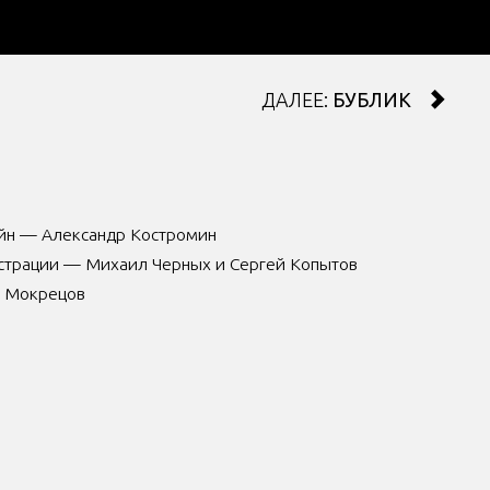
ДАЛЕЕ:
БУБЛИК
айн — Александр Костромин
страции — Михаил Черных и Сергей Копытов
й Мокрецов